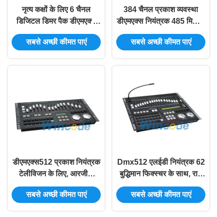
नृत्य कक्षों के लिए 6 चैनल
384 चैनल प्रकाश व्यवस्था
डिजिटल डिमर पैक डीएमएक्स
डीएमएक्स नियंत्रक 485 मिमी X
एलईडी प्रकाश व्यवस्था
267 मिमी X 85 मिमी पर्ल
सबसे अच्छी कीमत पाएं
सबसे अच्छी कीमत पाएं
नियंत्रक
नियंत्रक
डीएमएक्स512 प्रकाश नियंत्रक
Dmx512 एलईडी नियंत्रक 62
टेलीविजन के लिए, आरजीबी
बुद्धिमान फिक्स्चर के साथ, रात
एलईडी नियंत्रक एकीकृत सर्किट
क्लब के लिए डीजे प्रकाश
सबसे अच्छी कीमत पाएं
सबसे अच्छी कीमत पाएं
डिजाइन
नियंत्रक