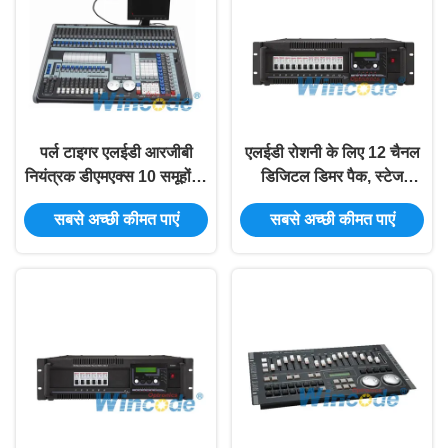
पर्ल टाइगर एलईडी आरजीबी
एलईडी रोशनी के लिए 12 चैनल
नियंत्रक डीएमएक्स 10 समूहों के
डिजिटल डिमर पैक, स्टेज
साथ प्लेबैक आसान संचालित करें
लाइटिंग डिमर पैक CE अनुमोदित
सबसे अच्छी कीमत पाएं
सबसे अच्छी कीमत पाएं