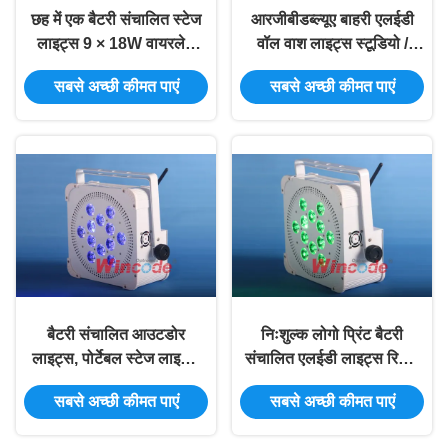
छह में एक बैटरी संचालित स्टेज
आरजीबीडब्ल्यूए बाहरी एलईडी
लाइट्स 9 × 18W वायरलेस
वॉल वाश लाइट्स स्टूडियो /
बैटरी के साथ एलईडी दीवार
थिएटर के लिए वाईफ्री मैजिक
सबसे अच्छी कीमत पाएं
सबसे अच्छी कीमत पाएं
वॉशर
बार एफ 9
बैटरी संचालित आउटडोर
निःशुल्क लोगो प्रिंट बैटरी
लाइट्स, पोर्टेबल स्टेज लाइटिंग
संचालित एलईडी लाइट्स रिमोट
RGBWA + यूवी सिक्स इन वन
5 / 9 चैनलों के साथ Epistar
सबसे अच्छी कीमत पाएं
सबसे अच्छी कीमत पाएं
एलईडी चिप