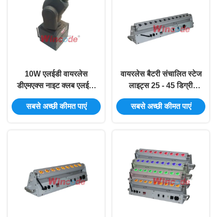
10W एलईडी वायरलेस
वायरलेस बैटरी संचालित स्टेज
डीएमएक्स नाइट क्लब एलईडी
लाइट्स 25 - 45 डिग्री
प्रकाश व्यवस्था, गोबो के साथ
वैकल्पिक के साथ RGBWA
सबसे अच्छी कीमत पाएं
सबसे अच्छी कीमत पाएं
बैटरी संचालित स्पॉटलाइट
पांच में एक