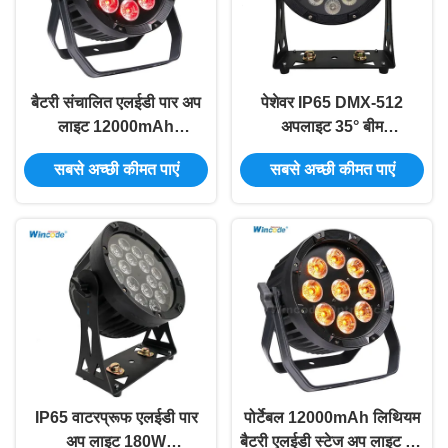
बैटरी संचालित एलईडी पार अप
पेशेवर IP65 DMX-512
लाइट 12000mAh
अपलाइट 35° बीम
16000mAh DMX-512
25°/45°/60° लेंस 32-बिट
सबसे अच्छी कीमत पाएं
सबसे अच्छी कीमत पाएं
RDM 4-6in1 RGBWALC
एआरएम कॉर्टेक्स एमसीयू मूक
यूवी एलईडी
संचालन
IP65 वाटरप्रूफ एलईडी पार
पोर्टेबल 12000mAh लिथियम
अप लाइट 180W
बैटरी एलईडी स्टेज अप लाइट टच