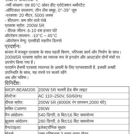
-गर्मी संरक्षणः एक 85°C ओवर हीट प्रोटेक्शन थर्मोस्टैट
-
ऑप्टिकल उपकरण: तीन लेंस समूह, 0°-39° ज़ूम
-प्रकाशः 20 मीटर, 5000 लक्स
- शीतलन: कम शोर वाले पंखे
प्रकाश स्रोत: 200W 5R
- दीपक जीवनः 6-10 दस हजार घंटे
ऑपरेशन तापमानः -10°C ~ 45°C
-ऑपरेशन मेन्यूः एलसीडी स्क्रीन डिस्प्ले
प्रदर्शनः
बाजार में मजबूत प्रकाश के साथ पहली किरण, परिपक्व कार्य और निर्माण के साथ।
200W
5R प्रकाश स्रोत का व्यापक रूप से इनडोर और आउटडोर दोनों मंचों पर
उपयोग किया गया है।
प्रदर्शन है
सभी प्रकाश व्यवस्था के आदमी के लिए प्रभावशाली है. इसकी अच्छी
उपस्थिति के साथ, यह रास्ते पर चलते रहेंगे
अब और भविष्य।
विनिर्देशः
WOP-BEAM200
200W 5R चलती हेड बीम लाइट
वोल्टेजः
AC 110~250V, 50/60Hz
दीपक स्रोत:
200W 5R (8000K रंग तापमान,2000 घंटे)
शक्ति C
धारणा:
280W
पैन आंदोलनः
540 डिग्री, 8 बिट/16 बिट समायोज्य
झुकाव आंदोलन:
280 डिग्री, 8 बिट/16 बिट समायोज्य
पैन/टाइल्टः
इलेक्ट्रॉनिक सुधार
मोटर्स:
उच्च परिशुद्धता 3 चरण चरण मोटर