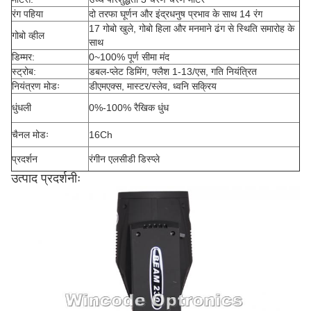
रंग पहिया
दो तरफा घूर्णन और इंद्रधनुष प्रभाव के साथ 14 रंग
17 गोबो खुले, गोबो हिला और मनमाने ढंग से स्थिति समारोह के
गोबो व्हील
साथ
डिम्मर:
0~100% पूर्ण सीमा मंद
स्ट्रोब:
डबल-प्लेट डिमिंग, फ्लैश 1-13/एस, गति नियंत्रित
नियंत्रण मोडः
डीएमएक्स, मास्टर/स्लेव, ध्वनि सक्रिय
धुंधली
0%-100% रैखिक धुंध
चैनल मोडः
16Ch
प्रदर्शन
रंगीन एलसीडी डिस्प्ले
उत्पाद प्रदर्शनीः