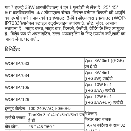
यह 7 टुकड़े 38W आरजीबीडब्ल्यू 4 इन 1 एलईडी से लैस है।
25° 45°
60° वैकल्पिक
लेंस; 4/7 डीएमएक्स चैनल, निरंतर वर्तमान बिजली की आपूर्ति
का उपयोग करें। पावरकॉन इन/आउट; 3-पिन डीएमएक्स इन/आउट।
WOP-
IP7033
फैशनेबल स्टाइल स्ट्रीमलाइन उपस्थिति, छोटे, सुंदर, आसान
स्थापना है। नाइट क्लब, नाइट बार, डिस्को, केटीवी, वेडिंग के लिए उपयुक्त
है...विशेष रूप से अपलाइटिंग, ट्रस अपलाइटिंग के लिए उपयोग करें,शादी का
आनंद लेना, घटनाएँ...
विनिर्देशः
7pcs 3W 3in1 ((RGB)
WOP-IP7033
एल ई डी
7pcs 8W 4in1
WOP-IP7084
((RGBW) एलईडी
7pcs 10W 5in1
WOP-IP7105
((RGBAW) एलईडी
7pcs 12W 6in1
WOP-IP7126
((RGBAW+UV) एलईडी
इनपुट वोल्टेजः
100-240V AC, 50/60Hz
विशेषताएं:
TianXin 3in1/4in1/5in1/6in1 एल
एलईडी प्रकारः
निरंतर धारा चालक
ई डी
. ARM कॉर्टेक्स के साथ 32
बीम कोणः
25 ° /45 °/60 °