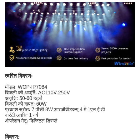
त्वरित विवरणः
मॉडल:
WOP-IP7084
बिजली की आपूर्तिः AC110V-250V
आवृत्तिः 50-60 हर्ट्ज
बिजली की खपतः 60W
प्रकाश स्रोतः 7 पीसी 8W आरजीबीडब्ल्यू 4 में 1
एल ई डी
वारंटी अवधिः 1 वर्ष
ऑपरेशन मेनूः डिजिटल डिस्प्ले
विवरण: