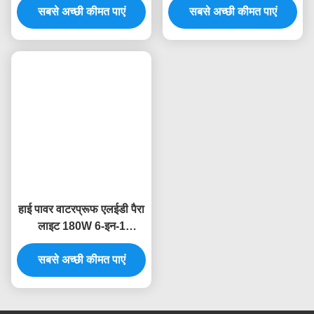
आउटडोर IP65 350W एलईडी
400W COB एलईडी द्वि रंगीन
मॉड्यूलर ब्लाइंडर Par Light
COB फ्रेस्नेल पार लाइट
CRI95 10215LM
CRI95 DMX512/RDM
सबसे अच्छी कीमत पाएं
400W स्ट्रॉबे प्रभाव के साथ
सबसे अच्छी कीमत पाएं