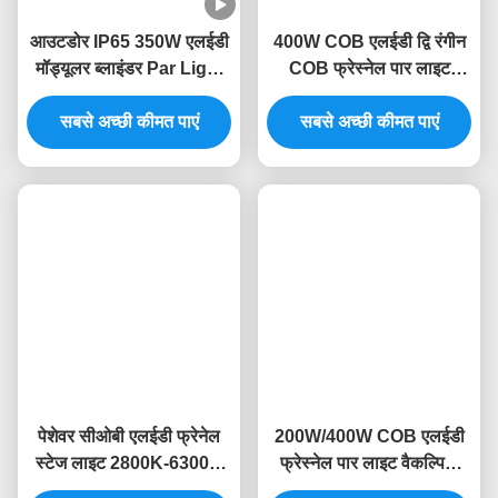
टैग:
मंच प्रभाव प्रकाश व्यवस्था
एलईडी बराबर कर सकते हैं
वायरलेस एलईडी अपलाइटिंग
संबंधित उत्पाद