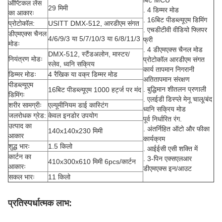
बिट MCU
ऑप्टिकल लेंस
29 मिमी
. 4 डिम्मर मोड
का आकारः
. 16बिट पीडब्ल्यूएम डिमिंग
प्रोटोकॉल:
USITT DMX-512, आरडीएम संगत
. एचडीटीवी वीडियो फ्लिपर
डीएमएक्स चैनल
4/6/9/3 या 5/7/10/3 या 6/8/11/3
फ्री
मोडः
. 4 डीएमएक्स चैनल मोड
DMX-512, स्टैंडअलोन, मास्टर/
नियंत्रण मोडः
प्रोटोकॉल आरडीएम संगत
स्लेव, ध्वनि सक्रिय
कार्य तापमान निगरानी
डिम्मर मोडः
4 रैखिक या वक्र डिम्मर मोड
अतितापमान संरक्षण
पीडब्ल्यूएम
. बुद्धिमान शीतलन प्रणाली
16बिट पीडब्ल्यूएम 1000 हर्ट्ज पर मंद
डिमिंगः
. एलईडी डिस्प्ले मेनू चालू/बंद
शरीर सामग्रीः
एल्यूमीनियम डाई कास्टिंग
ध्वनि सक्रिय मोड
जलरोधक ग्रेड:
केवल इनडोर उपयोग
पूर्व निर्धारित रंग.
उत्पाद का
. अंतर्निहित ऑटो और फीका
140x140x230 मिमी
आकार
कार्यक्रम
शुद्ध भारः
1.5 किलो
. आईईसी एसी शक्ति में
कार्टन का
. 3-पिन एक्सएलआर
410x300x610 मिमी 6pcs/कार्टन
आकारः
डीएमएक्स इन/आउट
सकल भारः
11 किलो
प्रतिस्पर्धात्मक लाभ: