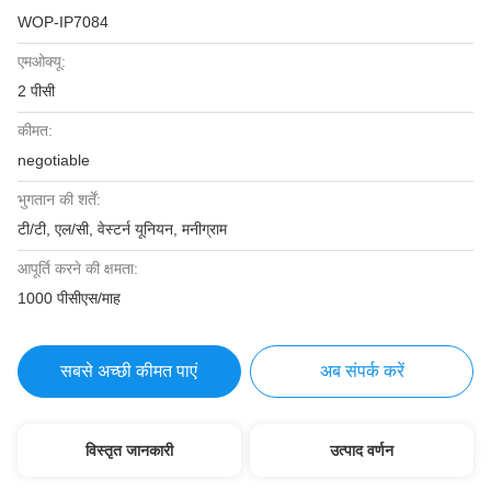
WOP-IP7084
एमओक्यू:
2 पीसी
कीमत:
negotiable
भुगतान की शर्तें:
टी/टी, एल/सी, वेस्टर्न यूनियन, मनीग्राम
आपूर्ति करने की क्षमता:
1000 पीसीएस/माह
सबसे अच्छी कीमत पाएं
अब संपर्क करें
विस्तृत जानकारी
उत्पाद वर्णन