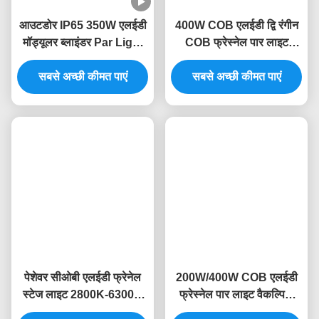
टैग:
मंच प्रभाव प्रकाश व्यवस्था
एलईडी बराबर कर सकते हैं
वायरलेस एलईडी अपलाइटिंग
संबंधित उत्पाद