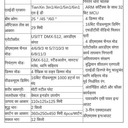
निरंतर धारा चालक
TianXin 3in1/4in1/5in1/6in1
. ARM कॉर्टेक्स के साथ 32
एलईडी प्रकारः
एल ई डी
बिट MCU
. 4 डिम्मर मोड
बीम कोणः
25 ° /45 °/60 °
. 16बिट पीडब्ल्यूएम डिमिंग
ऑप्टिकल लेंस का
29 मिमी
. एचडीटीवी वीडियो फ्लिपर
आकारः
फ्री
USITT DMX-512, आरडीएम
प्रोटोकॉल:
. 4 डीएमएक्स चैनल मोड
संगत
प्रोटोकॉल आरडीएम संगत
डीएमएक्स चैनल
4/6/9/3 या 5/7/10/3 या
कार्य तापमान निगरानी
मोडः
6/8/11/3
अतितापमान संरक्षण
DMX-512, स्टैंडअलोन, मास्टर/
नियंत्रण मोडः
. बुद्धिमान शीतलन प्रणाली
स्लेव, ध्वनि सक्रिय
. एलईडी डिस्प्ले मेनू चालू/बंद
डिम्मर मोडः
4 रैखिक या वक्र डिम्मर मोड
ध्वनि सक्रिय मोड
16बिट पीडब्ल्यूएम 1000 हर्ट्ज पर
पीडब्ल्यूएम डिमिंगः
पूर्व निर्धारित रंग.
मंद
. अंतर्निहित ऑटो और फीका
शरीर सामग्रीः
मोटी स्टील प्लेट
कार्यक्रम
जलरोधक ग्रेड:
केवल इनडोर उपयोग
. पावरकॉन एसी पावर इन/
उत्पाद का आकार
110x125x125 मिमी
आउट
शुद्ध भारः
2 किलो
. 3-पिन एक्सएलआर
कार्टन का आकारः
360x250x450 मिमी 4pcs/कार्टन
डीएमएक्स इन/आउट
सकल भारः
12 किलो