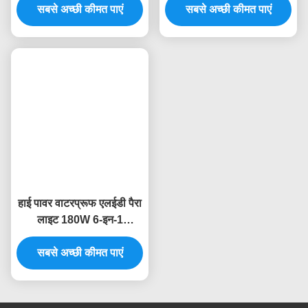
आउटडोर IP65 350W एलईडी
400W COB एलईडी द्वि रंगीन
मॉड्यूलर ब्लाइंडर Par Light
COB फ्रेस्नेल पार लाइट
CRI95 10215LM
CRI95 DMX512/RDM
सबसे अच्छी कीमत पाएं
400W स्ट्रॉबे प्रभाव के साथ
सबसे अच्छी कीमत पाएं