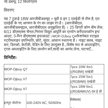
जी.डब्ल्यू: 12 किलोग्राम
विवरण:
यह 7 टुकड़े 18W आरजीबीडब्ल्यूए + यूवी 6 इन 1 एलईडी से लैस है; एल
एलईडी के नए आगमन के रंग का लाइम रंग है। (आरजीबीएल,
आरजीबीडब्ल्यूएल, आरजीबीएएल अनुकूलित है) । 25 डिग्री कोण बीम लेंस;
6/11 डीएमएक्स चैनल,निरंतर विद्युत आपूर्ति का प्रयोग करेंपावरकॉन इन/
आउट; 3-पिन डीएमएक्स इन/आउट।
फैशनेबल स्टाइल
WOP-DJboy Q4
स्ट्रीमलाइन उपस्थिति, छोटे, सुंदर, आसान स्थापना है। नाइट क्लब, नाइट
बार, डिस्को, केटीवी, वेडिंग के लिए उपयुक्त है...विशेष रूप से अपलाइटिंग,
ट्रस अपलाइटिंग के लिए उपयोग करें,शादी का आनंद लेना, घटनाएँ...
विनिर्देशः
7pcs 10W 4in1
WOP-Djboy Q7
((RGBW) एलईडी
7pcs 15W 5in1
WOP-Djboy V7
((RGBAW) एलईडी
7pcs 18W 6in1
WOP-Djboy X7
((RGBAWUV) एल ई डी
विशेषताएं:
इनपुट वोल्टेजः
100-240V AC, 50/60Hz