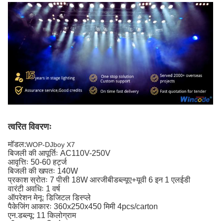
त्वरित विवरणः
मॉडल:
WOP-DJboy X7
बिजली की आपूर्तिः AC110V-250V
आवृत्तिः 50-60 हर्ट्ज
बिजली की खपतः 140W
प्रकाश स्रोतः 7 पीसी 18W आरजीबीडब्ल्यूए+यूवी 6 इन 1 एलईडी
वारंटी अवधिः 1 वर्ष
ऑपरेशन मेनूः डिजिटल डिस्प्ले
पैकेजिंग आकारः 360x250x450 मिमी 4pcs/carton
एन.डब्ल्यू: 11 किलोग्राम